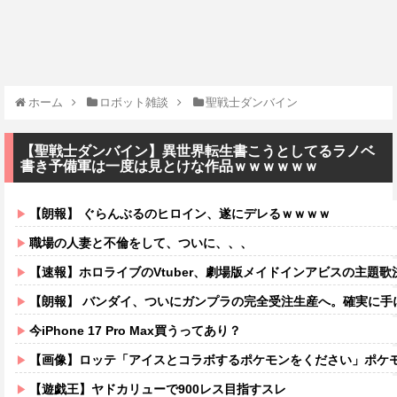
ホーム
ロボット雑談
聖戦士ダンバイン
【聖戦士ダンバイン】異世界転生書こうとしてるラノベ
書き予備軍は一度は見とけな作品ｗｗｗｗｗｗ
【朗報】 ぐらんぶるのヒロイン、遂にデレるｗｗｗｗ
職場の人妻と不倫をして、ついに、、、
【速報】ホロライブのVtuber、劇場版メイドインアビスの主題歌決
【朗報】 バンダイ、ついにガンプラの完全受注生産へ。確実に手
今iPhone 17 Pro Max買うってあり？
【画像】ロッテ「アイスとコラボするポケモンをください」ポケモン
【遊戯王】ヤドカリューで900レス目指すスレ