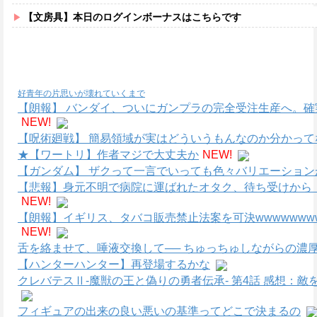
【文房具】本日のログインボーナスはこちらです
好青年の片思いが壊れていくまで
【朗報】 バンダイ、ついにガンプラの完全受注生産へ。
NEW!
【呪術廻戦】 簡易領域が実はどういうもんなのか分かって
★【ワートリ】作者マジで大丈夫か
NEW!
【ガンダム】 ザクって一言でいっても色々バリエーション
【悲報】身元不明で病院に運ばれたオタク、待ち受けから
NEW!
【朗報】イギリス、タバコ販売禁止法案を可決wwwwwwwww
NEW!
舌を絡ませて、唾液交換して── ちゅっちゅしながらの濃厚
【ハンターハンター】再登場するかな
クレバテスⅡ-魔獣の王と偽りの勇者伝承- 第4話 感想：
フィギュアの出来の良い悪いの基準ってどこで決まるの