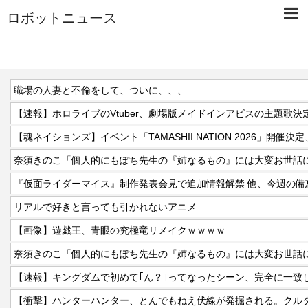
ロボットニュース
職場の人妻と不倫をして、ついに、、、
【速報】ホロライブのVtuber、劇場版メイドインアビスの主題歌決定w
奈須きのこ「個人的にもぽち先生の『姉なるもの』には大変お世話
リアルで好きと言っても引かれないアニメ
【画像】遊戯王、青眼の究極竜リメイクｗｗｗｗ
奈須きのこ「個人的にもぽち先生の『姉なるもの』には大変お世話