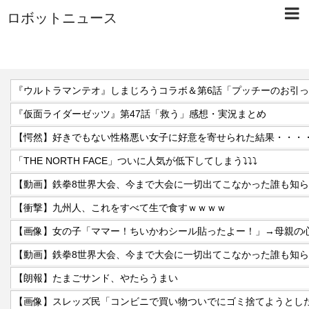
ロボットニュース
『ウルトラマンテオ』しまじろうコラボ＆第6話「プッチーのお引
『仮面ライダーゼッツ』第47話「救う」感想・実況まとめ
【愕然】好きでもない性格悪い女子に好意を寄せられた結果・・・
「THE NORTH FACE」ついに人気が低下してしまう⤵⤵⤵
【衝撃】九州人、これをすべて生で食すｗｗｗｗ
【朗報】たまごサンド、やたらうまい