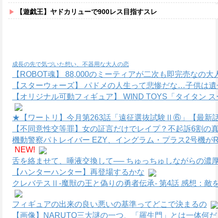
【遊戯王】ヤドカリューで900レス目指すスレ
成長の先で気づいた想い、不器用な大人の恋
【ROBOT魂】 88,000のミーティアが二次も即完売なの
【スターウォーズ】 パドメの人生って悲惨だな…子供は遺
【オリジナル可動フィギュア】 WIND TOYS「タイタン
★【ワートリ】今月第263話「遠征選抜試験Ⅱ⑥」【最新
【不同意性交等罪】女の証言だけでレイプ？不起訴6割の真
機動警察パトレイバー EZY、イングラム・プラス2号機がR
NEW!
舌を絡ませて、唾液交換して── ちゅっちゅしながらの濃厚
【ハンターハンター】再登場するかな
クレバテスⅡ-魔獣の王と偽りの勇者伝承- 第4話 感想：
フィギュアの出来の良い悪いの基準ってどこで決まるの
【画像】NARUTO三大謎の一つ、「羅生門」とは一体何