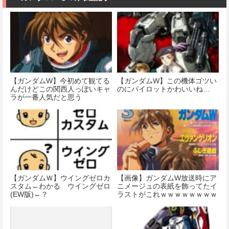
色分け済みプ
価格：¥1,100
価格：¥2,280
ラモデル
価格：¥3,100
【ガンダムW】今初めて観てる
【ガンダムW】この機体ゴツい
んだけどこの関西人っぽいキャ
のにパイロットかわいいね…
ラが一番人気だと思う
【ガンダムＷ】ウイングゼロカ
【画像】ガンダムW放送時にア
スタム←わかる ウイングゼロ
ニメージュの表紙を飾ってたイ
(EW版)←？
ラストがこれｗｗｗｗｗｗｗｗ
ｗｗｗ