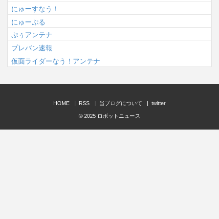
にゅーすなう！
にゅーぷる
ぷぅアンテナ
プレバン速報
仮面ライダーなう！アンテナ
HOME
RSS
当ブログについて
twitter
© 2025
ロボットニュース