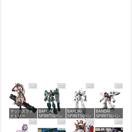
1位
2位
3位
4位
マックスファ
BANDAI
BANDAI
BANDAI
クトリー
SPIRITS(バン
SPIRITS(バン
SPIRITS(バン
PLAMATEA
ダイ スピリッ
ダイ スピリッ
ダイ スピリッ
5位
6位
7位
8位
MXちゃん 組み
ツ) HG 機動新
ツ) 機動警察パ
ツ) HGUC 195
立て式プラモ
世紀ガンダムX
トレイバー
機動戦士Zガン