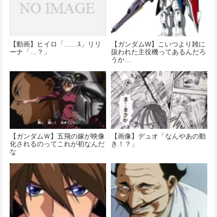
【動画】ヒイロ「……ｽ」リリ
【ガンダムW】こいつより雑に
ーナ「…？」
扱われた主役機ってあるんだろ
うか…
【ガンダムＷ】五飛の嫁が映像
【画像】デュオ「なんやあの動
化されるのってこれが初なんだ
き！？」
な