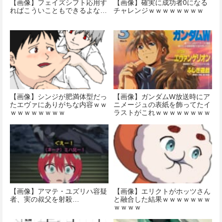
【画像】フェイズシフト応用す
【画像】確実に成功者0になる
ればこういこともできるよな…
チャレンジｗｗｗｗｗｗｗｗ
【画像】シンジが肥満体型だっ
【画像】ガンダムW放送時にア
たエヴァにありがちな内容ｗｗ
ニメージュの表紙を飾ってたイ
ｗｗｗｗｗｗｗｗ
ラストがこれｗｗｗｗｗｗｗｗ
ｗｗｗ
【画像】アマテ・ユズリハ容疑
【画像】エリクトがホッツさん
者、実の叔父を射殺…
と融合した結果ｗｗｗｗｗｗｗ
ｗｗｗｗ