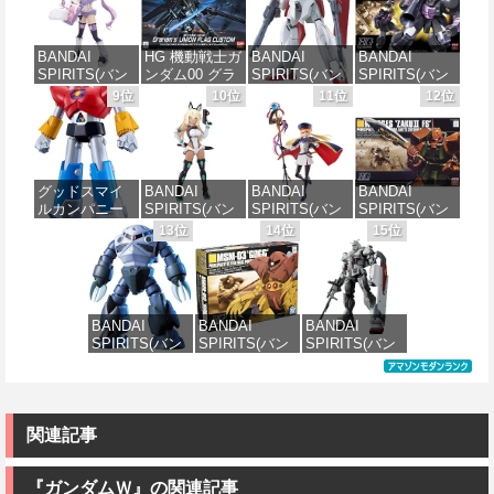
デル ノンスケ
ガンダムレオ
EZY RG 1/48
ダム キュベレ
ール 全高約
パルド 1/144ス
AV-98Plus (イ
イ 1/144スケー
160mm
ケール 色分け
ングラム・プ
ル 色分け済み
BANDAI
HG 機動戦士ガ
BANDAI
BANDAI
済みプラモデ
ラス) 色分け済
プラモデル
SPIRITS(バン
ンダム00 グラ
SPIRITS(バン
SPIRITS(バン
ル
みプラモデル
価格：¥10,094
ダイ スピリッ
ハム専用ユニ
ダイ スピリッ
ダイ スピリッ
9位
10位
11位
12位
価格：¥2,200
ツ) 30MS SIS-
オンフラッグ
ツ) HGAW 機
ツ) HGUC 機動
価格：¥3,800
価格：¥7,200
J00 メルンジ
カスタム 1/144
動新世紀ガン
戦士ガンダム
ャ[カラーA] 色
スケール 色分
ダムX ガンダ
ザクI(黒い三連
分け済みプラ
け済みプラモ
ムエアマスタ
星仕様) 1/144
モデル
デル
ー 1/144スケー
スケール 色分
グッドスマイ
BANDAI
BANDAI
BANDAI
ル 色分け済み
け済みプラモ
ルカンパニー
SPIRITS(バン
SPIRITS(バン
SPIRITS(バン
プラモデル
デル
価格：¥4,100
価格：¥1,818
UFO戦士ダイ
ダイスピリッ
ダイ スピリッ
ダイ スピリッ
13位
14位
15位
アポロン
ツ) 30MS SIS-
ツ) 30MS
ツ) HGUC
価格：¥3,782
価格：¥2,200
MODEROID ダ
H00 セスティ
Fate/Grand
1/144 ザクII
イアポロン 組
エ[カラーC] 色
Order アルトリ
(ガルマ専用機)
み立て式プラ
分け済みプラ
ア・キャスタ
(機動戦士ガン
モデル ノンス
モデル
ー 色分け済み
ダム)
BANDAI
BANDAI
BANDAI
ケール 全高約
プラモデル
SPIRITS(バン
SPIRITS(バン
SPIRITS(バン
175mm
価格：¥4,500
価格：¥2,500
ダイ スピリッ
ダイ スピリッ
ダイスピリッ
価格：¥7,800
ツ) HGUC 機動
ツ) HGUC 機動
ツ) HG 機動戦
価格：¥8,820
戦士ガンダム
戦士ガンダム
士ガンダム 復
MSM-07 ズゴ
MSM-03 ゴッ
讐のレクイエ
ック 1/144スケ
グ 1/144スケー
ム ガンダム
関連記事
ール 色分け済
ル 色分け済み
EX (復讐のレ
みプラモデル
プラモデル
クイエム)
1/144スケール
『ガンダムＷ』の関連記事