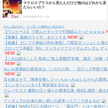
マクロスプラスから見たんだけど他のはどれから見
たらいいの？
2
コメ
2025年08月27日 17:56
雑談
ぜんぶ私が中心、そう思った瞬間から歪み出す
【ワンピース】 で死んだキャラで打順組んだったｗｗｗｗ
【画像】 最新のライザ、まだイケる
NEW!
【画像】 ガンプラ再販の列を無視して開店ダッシュした客
【ガンプラ再販】 RG「ストライクフリーダムガンダム デ
NEW!
【これは頼もしい】熊本に“海上避難所”到着 風呂・診療・3
NEW!
れいわ新選組の新党名は「いのちの党」 旧グッズ半額で販
NEW!
舌を絡ませて、唾液交換して── ちゅっちゅしながらの濃厚
【ハンターハンター】再登場するかな
クレバテスⅡ-魔獣の王と偽りの勇者伝承- 第4話 感想：敵
フィギュアの出来の良い悪いの基準ってどこで決まるの
【画像】NARUTO三大謎の一つ、「羅生門」とは一体何だ