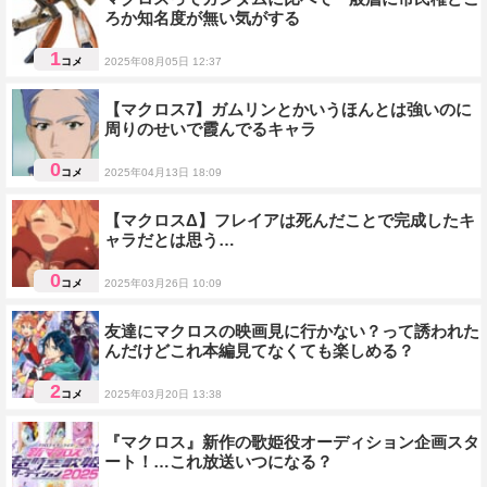
ろか知名度が無い気がする
1
コメ
2025年08月05日 12:37
雑談
【マクロス7】ガムリンとかいうほんとは強いのに
周りのせいで霞んでるキャラ
0
コメ
2025年04月13日 18:09
人物雑談
【マクロスΔ】フレイアは死んだことで完成したキ
ャラだとは思う…
0
コメ
2025年03月26日 10:09
人物雑談
友達にマクロスの映画見に行かない？って誘われた
んだけどこれ本編見てなくても楽しめる？
2
コメ
2025年03月20日 13:38
雑談
『マクロス』新作の歌姫役オーディション企画スタ
ート！…これ放送いつになる？