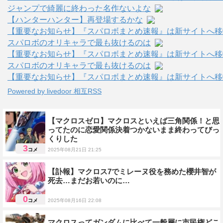
ジャンプで綺麗に終わった名作ないよな
【ハンターハンター】再登場するかな
【重要なお知らせ】『スパロボまとめ速報』は新サイトへ移
スパロボのオリキャラで最も抜けるのは
【重要なお知らせ】『スパロボまとめ速報』は新サイトへ移
スパロボのオリキャラで最も抜けるのは
【重要なお知らせ】『スパロボまとめ速報』は新サイトへ移
Powered by livedoor 相互RSS
【マクロスゼロ】マクロスといえば三角関係！と思
ってたのに恋愛関係決着つかないまま終わってびっ
くりした
3
コメ
2025年08月21日 21:25
雑談
【訃報】マクロス7でミレーヌ役を務めた櫻井智が
死去…まだお若いのに…
0
コメ
2025年08月16日 22:08
声優
マクロスってガンダムに比べて一般層に市民権どこ