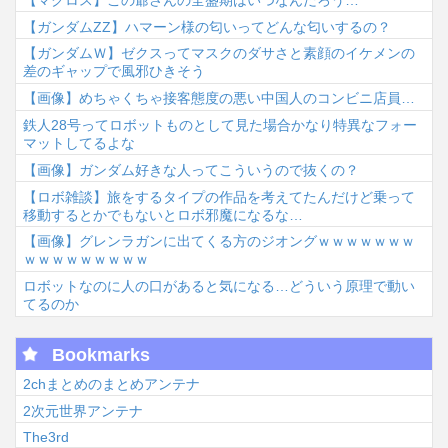
【ガンダムΖΖ】ハマーン様の匂いってどんな匂いするの？
【ガンダムＷ】ゼクスってマスクのダサさと素顔のイケメンの
差のギャップで風邪ひきそう
【画像】めちゃくちゃ接客態度の悪い中国人のコンビニ店員…
鉄人28号ってロボットものとして見た場合かなり特異なフォー
マットしてるよな
【画像】ガンダム好きな人ってこういうので抜くの？
【ロボ雑談】旅をするタイプの作品を考えてたんだけど乗って
移動するとかでもないとロボ邪魔になるな…
【画像】グレンラガンに出てくる方のジオングｗｗｗｗｗｗｗ
ｗｗｗｗｗｗｗｗｗ
ロボットなのに人の口があると気になる…どういう原理で動い
てるのか
Bookmarks
2chまとめのまとめアンテナ
2次元世界アンテナ
The3rd