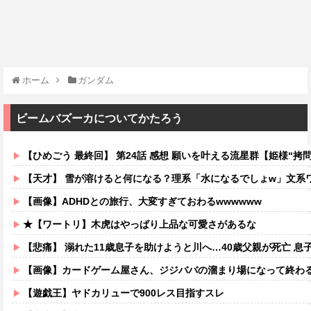
ホーム
ガンダム
ビームバズーカについてかたろう
【ひめごう 最終回】 第24話 感想 願いを叶える流星群【姫様“拷問
【天才】 雪が溶けると何になる？理系「水になるでしょw」文系ワ
【画像】ADHDとの旅行、大変すぎておわるwwwwww
★【ワートリ】木虎はやっぱり上品な可愛さがあるな
【悲痛】 溺れた11歳息子を助けようと川へ…40歳父親が死亡 息
【画像】カードゲーム屋さん、ジジババの溜まり場になって終わるw
【遊戯王】ヤドカリューで900レス目指すスレ