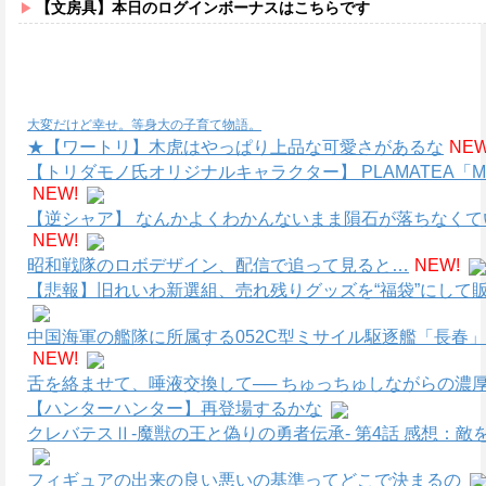
【文房具】本日のログインボーナスはこちらです
大変だけど幸せ。等身大の子育て物語。
★【ワートリ】木虎はやっぱり上品な可愛さがあるな
NEW
【トリダモノ氏オリジナルキャラクター】 PLAMATEA
NEW!
【逆シャア】 なんかよくわかんないまま隕石が落ちなく
NEW!
昭和戦隊のロボデザイン、配信で追って見ると…
NEW!
【悲報】旧れいわ新選組、売れ残りグッズを“福袋”にして販
中国海軍の艦隊に所属する052C型ミサイル駆逐艦「長春」
NEW!
舌を絡ませて、唾液交換して── ちゅっちゅしながらの濃厚
【ハンターハンター】再登場するかな
クレバテスⅡ-魔獣の王と偽りの勇者伝承- 第4話 感想：
フィギュアの出来の良い悪いの基準ってどこで決まるの