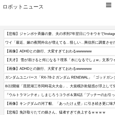
ロボットニュース
【悲報】ジャンポケ斉藤の妻、夫の求刑7年翌日にウキウキでInstag
【画像】ADHDとの旅行、大変すぎておわるwwwwww
【画像】ADHDとの旅行、大変すぎておわるwwwwww
8/22開催「琵琶湖三市同時花火大会」、大規模詐欺疑惑が浮上してS
『ウルトラマンテオ』しまじろうコラボ＆第6話「プッチーのお引
【悲報】免許取りたての娘さん、猛者すぎて炎上するｗｗｗｗ