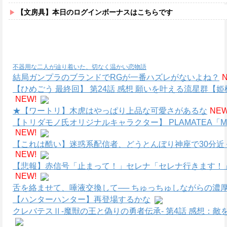
【文房具】本日のログインボーナスはこちらです
不器用な二人が辿り着いた、切なく温かい恋物語
結局ガンプラのブランドでRGが一番ハズレがないよね？
【ひめごう 最終回】 第24話 感想 願いを叶える流星群【姫
NEW!
★【ワートリ】木虎はやっぱり上品な可愛さがあるな
NEW
【トリダモノ氏オリジナルキャラクター】 PLAMATEA
NEW!
【これは酷い】迷惑系配信者、どうとんぼり神座で30分近
NEW!
【悲報】赤信号「止まって！」セレナ「セレナ行きます！
NEW!
舌を絡ませて、唾液交換して── ちゅっちゅしながらの濃厚
【ハンターハンター】再登場するかな
クレバテスⅡ-魔獣の王と偽りの勇者伝承- 第4話 感想：