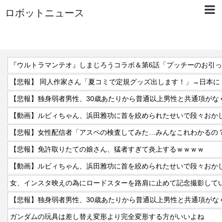
ロボットニュース
『ウルトラマンテオ』しまじろうコラボ＆第6話「プッチーのお引
【動画】ルビィちゃん、浜田雅功に首を絞められたせいで段々おか
【悲報】女性配信者「アスペの検査してみた…みんなこれわかるの
【悲報】免許取りたての娘さん、猛者すぎて炎上するｗｗｗｗ
【動画】ルビィちゃん、浜田雅功に首を絞められたせいで段々おか
ガンダムの玩具は差し替え変形より完全変形する方がいいよね