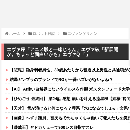
ホーム
ロボット雑談
エヴァンゲリオン
エヴァ序「アニメ版と一緒じゃん」エヴァ破「新展開
か。ちょっと面白いかも」エヴァQ 「」
【悲報】独身弱者男性、30歳あたりから普通以上男性と共通項がなくな
結局ガンプラのブランドでRGが一番ハズレがないよね？
【AI】 AI使い自然界にないウイルスを作製 米スタンフォード大
【ひめごう 最終回】 第24話 感想 願いを叶える流星群【姫様“拷問
【天才】 雪が溶けると何になる？理系「水になるでしょw」文系ワ
【画像】へずま議員、被災地でめちゃくちゃ働いて老人たちを笑顔にしてしまうw
【遊戯王】ヤドカリューで900レス目指すスレ