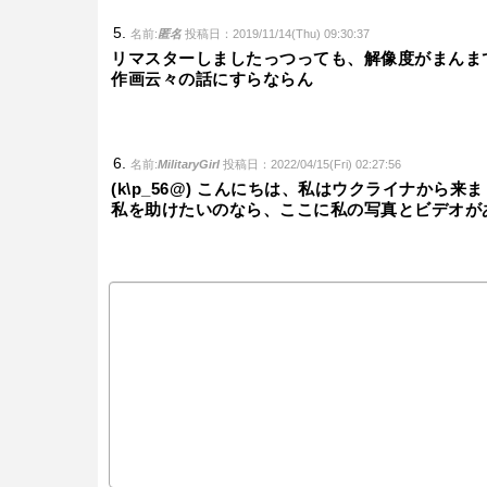
名前:
匿名
投稿日：2019/11/14(Thu) 09:30:37
リマスターしましたっつっても、解像度がまんま
作画云々の話にすらならん
名前:
MilitaryGirl
投稿日：2022/04/15(Fri) 02:27:56
(k\p_56@) こんにちは、私はウクライナか
私を助けたいのなら、ここに私の写真とビデオが