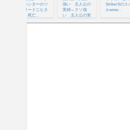
ンターのツ
強い 主人公の
StrikerSのスバ
シュ
ードニヒさ
実姉←クソ強
ルwww...
ート
亡...
い 主人公の実
ゃね？.
兄←こ...