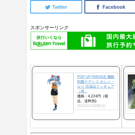
スポンサーリンク
POP UP PARADE 機動
戦艦ナデシコ ホシノ・
ルリ 完成品フィギュア
（再...
価格：4,224円（税
込、送料別)
(2023/12/30時点)