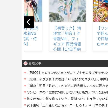
【初音ミク】 海
【ワンピース】
【画像
洋堂「初音ミク
で死んだキャラ
ライ
青龍Ver.」フィ
で打順組んだっ
ケる
ギュア 商品情報
たｗｗｗｗ
公開【17日予約
開始】
新着記事