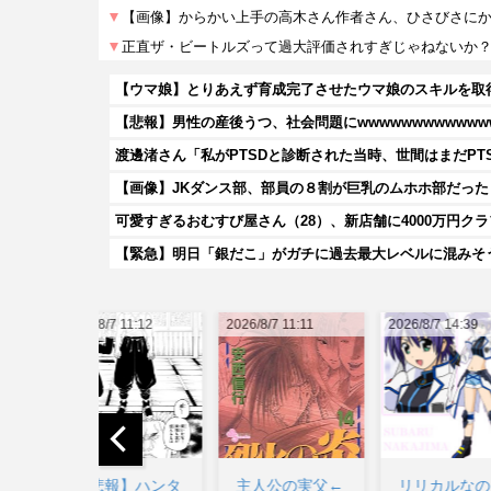
【悲報】男性の産後うつ、社会問題にwwwwwwwwwwww
【画像】JKダンス部、部員の８割が巨乳のムホホ部だった
7 11:12
2026/8/7 11:11
2026/8/7 14:39
2026/8/7
報】ハンタ
主人公の実父←
リリカルなのは
正直