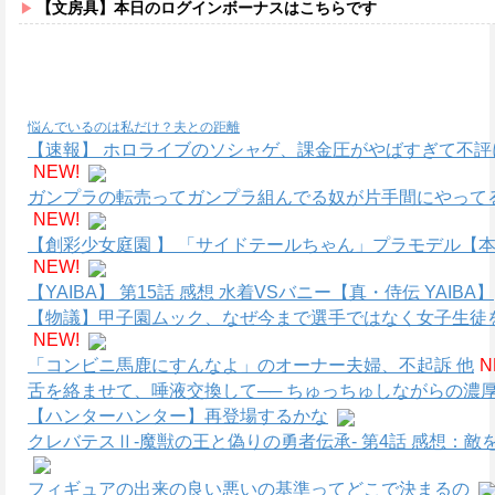
【文房具】本日のログインボーナスはこちらです
悩んでいるのは私だけ？夫との距離
【速報】 ホロライブのソシャゲ、課金圧がやばすぎて不
NEW!
ガンプラの転売ってガンプラ組んでる奴が片手間にやって
NEW!
【創彩少女庭園 】 「サイドテールちゃん」プラモデル【本
NEW!
【YAIBA】 第15話 感想 水着VSバニー【真・侍伝 YAIBA】
【物議】甲子園ムック、なぜ今まで選手ではなく女子生徒
NEW!
「コンビニ馬鹿にすんなよ」のオーナー夫婦、不起訴 他
N
舌を絡ませて、唾液交換して── ちゅっちゅしながらの濃厚
【ハンターハンター】再登場するかな
クレバテスⅡ-魔獣の王と偽りの勇者伝承- 第4話 感想：
フィギュアの出来の良い悪いの基準ってどこで決まるの