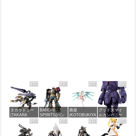
1位
2位
3位
4位
タカラトミー
BANDAI
壽屋
グッドスマイ
(TAKARA
SPIRITS(バン
(KOTOBUKIYA
ルカンパニー
TOMY) T-
ダイスピリッ
) メガミデバイ
巨神ゴーグ
5位
6位
7位
8位
SPARK
ツ) HG 機動戦
ス デザイアメ
MODEROID マ
REALIZE
士ガンダム 復
イデン レイダ
ノン・ガーデ
MODEL リアラ
讐のレクイエ
ー シュガーグ
ィアン 組み立