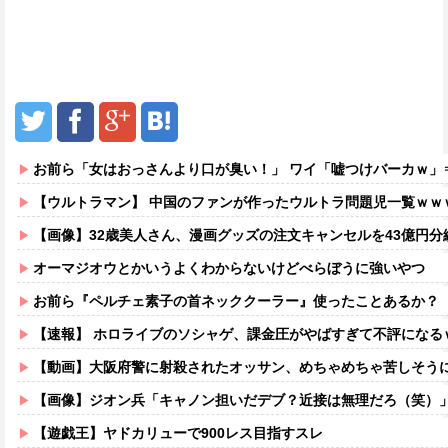
お前ら「女はおっさんより口が臭い！」 ワイ「嘘つけバーカｗ」
【ウルトラマン】 中国のファンが作ったウルトラ問題児一覧ｗｗ
【画像】32歳美人さん、漫画グッズの注文キャンセルを43億円
オーマジオウとかいうよくわからないけどべらぼうに強いやつ
お前ら『ペルチェ素子の首ネッククーラー』使ったことあるか？
【速報】 ホロライブのソシャゲ、課金圧がやばすぎて不評になる
【動画】大阪府警に射殺されたオッサン、めちゃめちゃ苦しそう
【画像】ジオン兵「キャノン担いだデブ？近接は無理だろ（笑）
【遊戯王】ヤドカリューで900レス目指すスレ