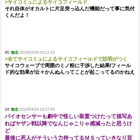
>サイコミュによるサイコフィールド
それ自体がオカルトに片足突っ込んだ機能だって事に気付
くんだよ！
45:
無念
2019/04/30 00:12:42
>全てサイコミュによるサイコフィールドで説明がつく
サイコウェーブで周囲のミノ粉に干渉した結果Iフィール
ド的な効果が云々かんぬんってことが起こってるのかねえ
24:
無念
2019/04/29 23:27:55
バイオセンサーも劇中で怪しい装置つけたって描写あ
ればヤザン戦以降でなんじゃこりゃ感減ったと思うけ
ど
最後に死人がそういう力持ってるＭＳっていきなり言