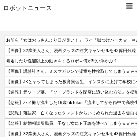
ロボットニュース
お前ら「女はおっさんより口が臭い！」 ワイ「嘘つけバーカｗ」⇒
【画像】32歳美人さん、漫画グッズの注文キャンセルを43億円分
暴走したり性能以上の動きをするロボ←何が思い浮かぶ？
【画像】講談社さん、ミスマガジンで児童を性搾取してしまうｗｗ
【画像】JKとヤッてしまった教育実習生、インスタに上げて学校に
【速報】元ソープ嬢、『ソープランドを閉店に追い込む方法』を拡散
【悲報】ハメ撮り流出した16歳TikToker「流出してから街中で高
【悲報】落語家、亡くなったタレントからいじめられた過去を告白
【悲報】結婚相談所職員、子なし女にド正論を述べてしまうｗｗｗ
【画像】32歳美人さん、漫画グッズの注文キャンセルを43億円分