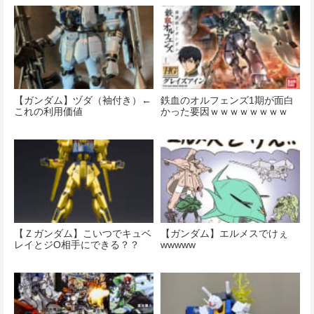
【ガンダム】ヅダ（袖付き）←
鉄血のオルフェンズ1期が面白
これの利用価値
かった要因ｗｗｗｗｗｗｗｗ
【Ｚガンダム】こいつでキュベ
【ガンダム】エルメスでけぇ
レイとジO相手にできる？？
wwwww