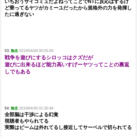
いちおうサイコミュだよねってことでNTに反応はするけ
ど乗ってるヤツがカミーユだったから規格外の力を発揮し
たに過ぎない
53:
無念
2019/04/30 00:55:06
戦争を遊びにするシロッコはクズだが
遊びに出来るほど能力高いすげーヤツってことの裏返
しでもある
54:
無念
2019/04/30 01:30:46
全部脳は干渉による幻覚
視聴者もやられてる
実際はビームは外れてるし接近してサーベルで切られてる