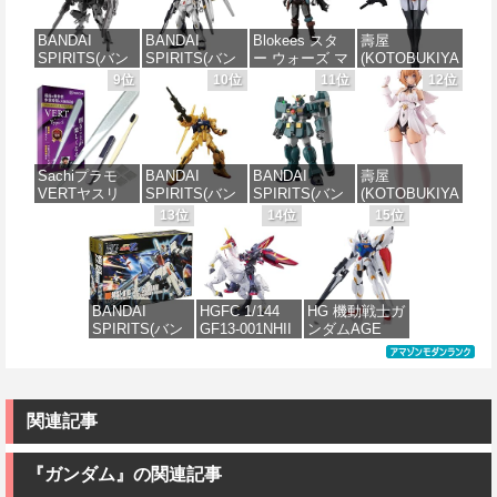
イズモデル
ム ザクⅡ F型
レイズ 全高約
て式プラモデ
ZOIDS ゾイド
ソラリ機 (復讐
180mm 1/1ス
ル ノンスケー
BANDAI
BANDAI
Blokees スタ
壽屋
RMZ-025 ライ
のレクイエム)
ケール プラモ
ル 全高約
SPIRITS(バン
SPIRITS(バン
ー ウォーズ マ
(KOTOBUKIYA
ガーゼロファ
1/144スケール
デル
170mm
ダイ スピリッ
ダイ スピリッ
ンダロリアン&
) 無限邂逅メガ
9位
10位
11位
12位
ルコン (ZBF)
色分け済みプ
ツ) 30MM
ツ) RG 機動戦
グローグー
ロマリア スタ
色分け済み プ
ラモデル
価格：¥6,239
価格：¥7,656
xEXM-000 ゼ
士ガンダム 逆
CC05 ディン
ーズ 全高約
ラキット
ノヴァルト
襲のシャア νガ
ジャリン&グロ
140mm ノンス
価格：¥2,700
1/144スケール
ンダム 1/144ス
ーグー ABS樹
ケール プラモ
価格：¥8,336
色分け済みプ
ケール 色分け
脂&PVC製 組
デル
Sachiプラモ
BANDAI
BANDAI
壽屋
ラモデル
済みプラモデ
み立て式プラ
VERTヤスリ
SPIRITS(バン
SPIRITS(バン
(KOTOBUKIYA
ル
スチックモデ
価格：¥8,566
Type-S 【プロ
ダイ スピリッ
ダイ スピリッ
) アルカナディ
13位
14位
15位
ル
価格：¥2,813
モデラー共同
ツ) HGUC 200
ツ) HG 機動新
ア ルミティア
価格：¥5,400
開発】 超極細
機動戦士Zガン
世紀ガンダムX
First Engage
価格：¥4,475
ガラスヤスリ
ダム 百式
ガンダムレオ
Ver.〈ファース
５点セット ガ
1/144スケール
パルド 1/144ス
トエンゲージ
ンプラ プラモ
色分け済みプ
ケール 色分け
Ver.〉 全高約
BANDAI
HGFC 1/144
HG 機動戦士ガ
デル ゲート処
ラモデル
済みプラモデ
160mm ノンス
SPIRITS(バン
GF13-001NHII
ンダムAGE
理 模型 フィギ
ル
ケール プラモ
ダイ スピリッ
マスターガン
xvm-fzc ガン
ュア［知的財
デル
価格：¥1,674
ツ) HGUC
ダム&風雲再起
ダムレギルス
産権登録済］
価格：¥3,000
1/144 ZZガン
(機動武闘伝G
1/144スケール
verty-s
価格：¥4,950
ダム （機動戦
ガンダム)
色分け済みプ
士ZZガンダ
ラモデル
関連記事
価格：¥2,320
ム）
価格：¥3,380
価格：¥1,742
『ガンダム』の関連記事
価格：¥2,496