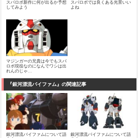
スパロボ新作に何が出るか予想
スパロボでは良くある光景いい
してみよう
よね
マジンガーの兄貴は今でもスパ
ロボ現役なのになんでワシは出
れんのじゃ…
『銀河漂流バイファム』の関連記事
銀河漂流バイファムについて語
銀河漂流バイファムについて語