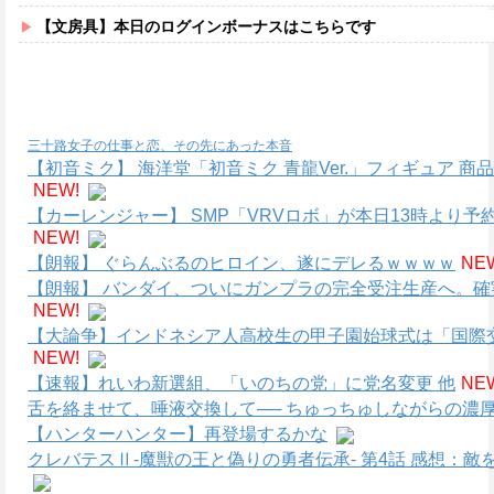
【文房具】本日のログインボーナスはこちらです
三十路女子の仕事と恋、その先にあった本音
【初音ミク】 海洋堂「初音ミク 青龍Ver.」フィギュア 商
NEW!
【カーレンジャー】 SMP「VRVロボ」が本日13時より
NEW!
【朗報】 ぐらんぶるのヒロイン、遂にデレるｗｗｗｗ
NE
【朗報】 バンダイ、ついにガンプラの完全受注生産へ。
NEW!
【大論争】インドネシア人高校生の甲子園始球式は「国際
NEW!
【速報】れいわ新選組、「いのちの党」に党名変更 他
NE
舌を絡ませて、唾液交換して── ちゅっちゅしながらの濃厚
【ハンターハンター】再登場するかな
クレバテスⅡ-魔獣の王と偽りの勇者伝承- 第4話 感想：