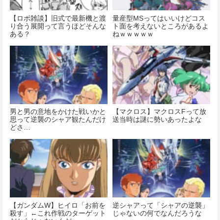
【ロボ雑談】旧式で最新機と渡
量産型MSってはいいけどコス
り合う展開って言うほどそんな
ト面を考えないところがあるよ
ある？
ねｗｗｗｗｗ
男と男の意地をかけた戦いかと
【マクロス】マクロスFって放
思って逆襲のシャア観たんだけ
送当時は謎に勢いあったよな
どさ…
【ガンダムW】ヒイロ「お前を
逆シャアって「シャアの逆襲」
殺す」←これ作戦のターゲット
じゃないの何でなんだろうな