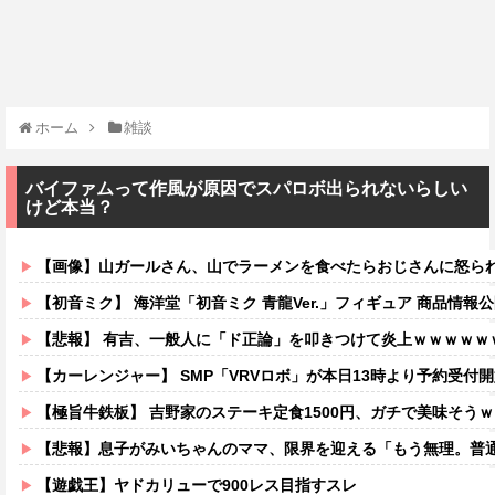
ホーム
雑談
バイファムって作風が原因でスパロボ出られないらしい
けど本当？
【画像】山ガールさん、山でラーメンを食べたらおじさんに怒ら
【初音ミク】 海洋堂「初音ミク 青龍Ver.」フィギュア 商品情報
【悲報】 有吉、一般人に「ド正論」を叩きつけて炎上ｗｗｗｗｗ
【カーレンジャー】 SMP「VRVロボ」が本日13時より予約受付開始！！プ
【極旨牛鉄板】 吉野家のステーキ定食1500円、ガチで美味そう
【悲報】息子がみいちゃんのママ、限界を迎える「もう無理。普通の家庭を築き
【遊戯王】ヤドカリューで900レス目指すスレ