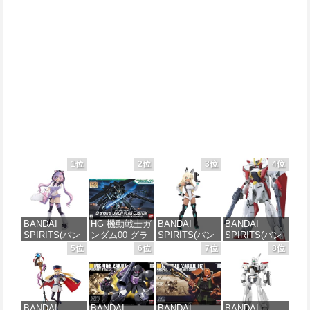
1位
2位
3位
4位
BANDAI
HG 機動戦士ガ
BANDAI
BANDAI
SPIRITS(バン
ンダム00 グラ
SPIRITS(バン
SPIRITS(バン
ダイ スピリッ
ハム専用ユニ
ダイスピリッ
ダイ スピリッ
5位
6位
7位
8位
ツ) 30MS SIS-
オンフラッグ
ツ) 30MS SIS-
ツ) HGAW 機
J00 メルンジ
カスタム 1/144
H00 セスティ
動新世紀ガン
ャ[カラーA] 色
スケール 色分
エ[カラーC] 色
ダムX ガンダ
分け済みプラ
け済みプラモ
分け済みプラ
ムエアマスタ
モデル
デル
モデル
ー 1/144スケー
BANDAI
BANDAI
BANDAI
BANDAI