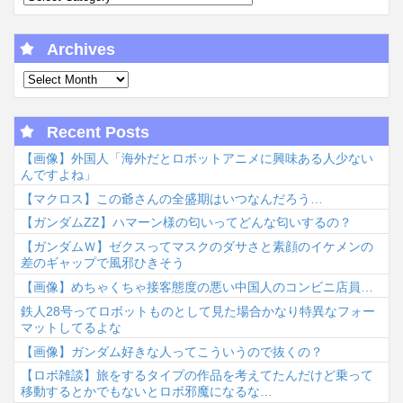
Archives
Recent Posts
【画像】外国人「海外だとロボットアニメに興味ある人少ない
んですよね」
【マクロス】この爺さんの全盛期はいつなんだろう…
【ガンダムΖΖ】ハマーン様の匂いってどんな匂いするの？
【ガンダムＷ】ゼクスってマスクのダサさと素顔のイケメンの
差のギャップで風邪ひきそう
【画像】めちゃくちゃ接客態度の悪い中国人のコンビニ店員…
鉄人28号ってロボットものとして見た場合かなり特異なフォー
マットしてるよな
【画像】ガンダム好きな人ってこういうので抜くの？
【ロボ雑談】旅をするタイプの作品を考えてたんだけど乗って
移動するとかでもないとロボ邪魔になるな…