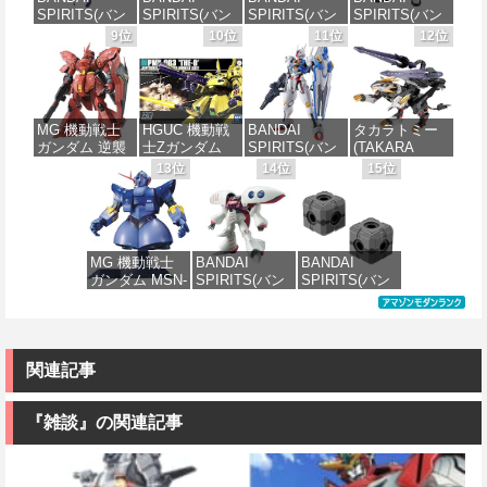
ル 色分け済み
SPIRITS(バン
SPIRITS(バン
SPIRITS(バン
SPIRITS(バン
プラモデル
価格：¥4,200
価格：¥1,850
価格：¥4,682
ダイ スピリッ
ダイ スピリッ
ダイ スピリッ
ダイ スピリッ
9位
10位
11位
12位
ツ) 30MS
ツ) HGUC 機動
ツ) HGUC
ツ) 機動警察パ
価格：¥3,732
Fate/Grand
戦士ガンダム
1/144 ザクII
トレイバー
Order アルトリ
ザクI(黒い三連
(ガルマ専用機)
EZY RG 1/48
ア・キャスタ
星仕様) 1/144
(機動戦士ガン
AV-98Plus (イ
ー 色分け済み
スケール 色分
ダム)
ングラム・プ
MG 機動戦士
HGUC 機動戦
BANDAI
タカラトミー
プラモデル
け済みプラモ
ラス) 色分け済
ガンダム 逆襲
士Zガンダム
SPIRITS(バン
(TAKARA
デル
みプラモデル
価格：¥2,880
のシャア MSN-
PMX-003 ジ・
ダイ スピリッ
TOMY) T-
13位
14位
15位
価格：¥7,800
04 サザビー
オ 1/144スケー
ツ) FULL
SPARK
価格：¥2,200
価格：¥6,050
Ver.Ka 1/100ス
ル 色分け済み
MECHANICS
REALIZE
ケール 色分け
プラモデル
機動戦士ガン
MODEL リアラ
済みプラモデ
ダム 水星の魔
イズモデル
ル
女 ガンダムエ
ZOIDS ゾイド
価格：¥3,995
MG 機動戦士
BANDAI
BANDAI
アリアル 1/100
RMZ-025 ライ
ガンダム MSN-
SPIRITS(バン
SPIRITS(バン
スケール 色分
ガーゼロファ
価格：¥15,000
02 ジオング
ダイ スピリッ
ダイ スピリッ
け済みプラモ
ルコン (ZBF)
1/100スケール
ツ) HGUC 195
ツ) カスタマイ
デル
色分け済み プ
色分け済みプ
機動戦士Zガン
ズマテリアル
ラキット
ラモデル
ダム キュベレ
(EXジョイント
価格：¥4,830
イ 1/144スケー
コアキューブ)
関連記事
価格：¥8,300
ル 色分け済み
色分け済みプ
価格：¥9,200
プラモデル
ラモデル
『雑談』の関連記事
価格：¥2,200
価格：¥1,200