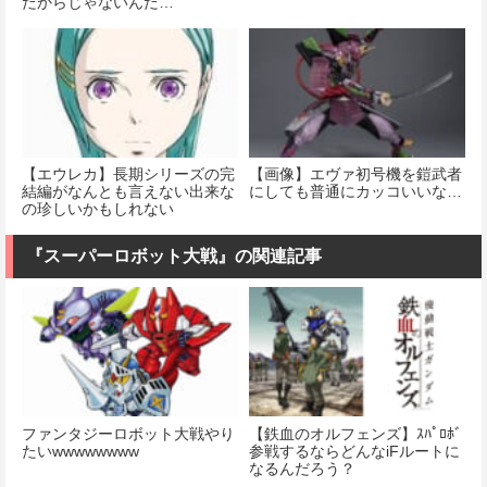
だからじゃないんだ…
【エウレカ】長期シリーズの完
【画像】エヴァ初号機を鎧武者
結編がなんとも言えない出来な
にしても普通にカッコいいな…
の珍しいかもしれない
『スーパーロボット大戦』の関連記事
ファンタジーロボット大戦やり
【鉄血のオルフェンズ】ｽﾊﾟﾛﾎﾞ
たいwwwwwwww
参戦するならどんなiFルートに
なるんだろう？