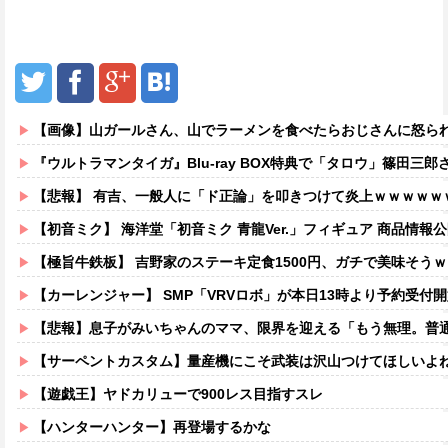
【画像】山ガールさん、山でラーメンを食べたらおじさんに怒ら
『ウルトラマンタイガ』Blu-ray BOX特典で「タロウ」篠田三郎さん×「
【悲報】 有吉、一般人に「ド正論」を叩きつけて炎上ｗｗｗｗｗ
【初音ミク】 海洋堂「初音ミク 青龍Ver.」フィギュア 商品情報
【極旨牛鉄板】 吉野家のステーキ定食1500円、ガチで美味そう
【カーレンジャー】 SMP「VRVロボ」が本日13時より予約受付開始！！プ
【悲報】息子がみいちゃんのママ、限界を迎える「もう無理。普通の家庭を築き
【サーペントカスタム】量産機にこそ武装は沢山つけてほしいよ
【遊戯王】ヤドカリューで900レス目指すスレ
【ハンターハンター】再登場するかな