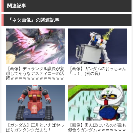
ラモデル
ダム キュベレ
(EXジョイント
価格：¥4,100
イ 1/144スケー
コアキューブ)
関連記事
価格：¥8,300
ル 色分け済み
色分け済みプ
価格：¥9,200
プラモデル
ラモデル
『ネタ画像』の関連記事
価格：¥2,200
価格：¥1,200
【画像】デュランダル議長が妄
【画像】ガンダムのおっちゃん
想してそうなデスティニーの活
「…！」(例の音)
躍ｗｗｗｗｗｗｗｗｗｗｗｗｗ
ｗｗ
【ガンダム】正月といえばやっ
【画像】田んぼにいるのが最も
ぱりガンタンクだよな！
似合うガンダムｗｗｗｗｗｗｗ