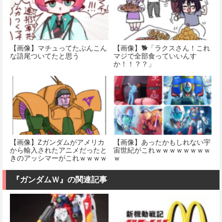
【画像】マチュってたぶんこん
【画像】🐕「ラクスさん！これ
な語尾ついてたと思う
マジで全部食っていいんす
か！！？？」
【画像】Ζガンダムがアメリカ
【画像】あったかもしれない宇
から輸入されたアニメだったと
宙世紀がこれｗｗｗｗｗｗｗｗ
きのアッシマーがこれｗｗｗｗ
ｗ
ｗｗｗｗｗ
『ガンダムＷ』の関連記事