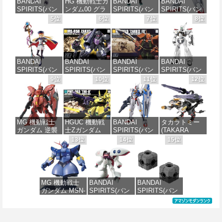
BANDAI
HG 機動戦士ガ
BANDAI
BANDAI
SPIRITS(バン
ンダム00 グラ
SPIRITS(バン
SPIRITS(バン
ダイ スピリッ
ハム専用ユニ
ダイスピリッ
ダイ スピリッ
5位
6位
7位
8位
ツ) 30MS SIS-
オンフラッグ
ツ) 30MS SIS-
ツ) HGAW 機
J00 メルンジ
カスタム 1/144
H00 セスティ
動新世紀ガン
ャ[カラーA] 色
スケール 色分
エ[カラーC] 色
ダムX ガンダ
分け済みプラ
け済みプラモ
分け済みプラ
ムエアマスタ
モデル
デル
モデル
ー 1/144スケー
BANDAI
BANDAI
BANDAI
BANDAI
ル 色分け済み
SPIRITS(バン
SPIRITS(バン
SPIRITS(バン
SPIRITS(バン
プラモデル
価格：¥4,200
価格：¥1,800
価格：¥4,450
ダイ スピリッ
ダイ スピリッ
ダイ スピリッ
ダイ スピリッ
9位
10位
11位
12位
ツ) 30MS
ツ) HGUC 機動
ツ) HGUC
ツ) 機動警察パ
価格：¥3,782
Fate/Grand
戦士ガンダム
1/144 ザクII
トレイバー
Order アルトリ
ザクI(黒い三連
(ガルマ専用機)
EZY RG 1/48
ア・キャスタ
星仕様) 1/144
(機動戦士ガン
AV-98Plus (イ
ー 色分け済み
スケール 色分
ダム)
ングラム・プ
MG 機動戦士
HGUC 機動戦
BANDAI
タカラトミー
プラモデル
け済みプラモ
ラス) 色分け済
ガンダム 逆襲
士Zガンダム
SPIRITS(バン
(TAKARA
デル
みプラモデル
価格：¥2,880
のシャア MSN-
PMX-003 ジ・
ダイ スピリッ
TOMY) T-
13位
14位
15位
価格：¥7,800
04 サザビー
オ 1/144スケー
ツ) FULL
SPARK
価格：¥2,200
価格：¥6,800
Ver.Ka 1/100ス
ル 色分け済み
MECHANICS
REALIZE
ケール 色分け
プラモデル
機動戦士ガン
MODEL リアラ
済みプラモデ
ダム 水星の魔
イズモデル
ル
女 ガンダムエ
ZOIDS ゾイド
価格：¥4,200
MG 機動戦士
BANDAI
BANDAI
アリアル 1/100
RMZ-025 ライ
ガンダム MSN-
SPIRITS(バン
SPIRITS(バン
スケール 色分
ガーゼロファ
価格：¥15,000
02 ジオング
ダイ スピリッ
ダイ スピリッ
け済みプラモ
ルコン (ZBF)
1/100スケール
ツ) HGUC 195
ツ) カスタマイ
デル
色分け済み プ
色分け済みプ
機動戦士Zガン
ズマテリアル
ラキット