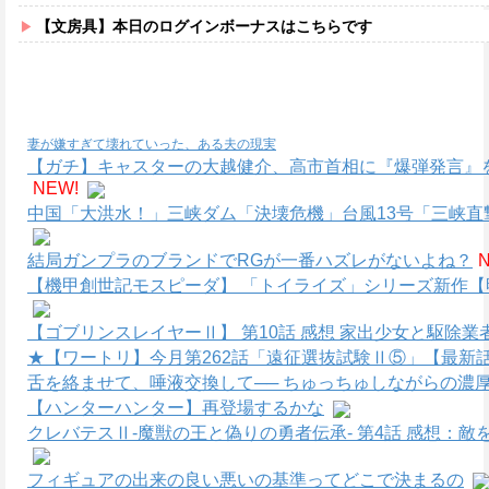
【文房具】本日のログインボーナスはこちらです
妻が嫌すぎて壊れていった、ある夫の現実
【ガチ】キャスターの大越健介、高市首相に『爆弾発言』
NEW!
中国「大洪水！」三峡ダム「決壊危機」台風13号「三峡直撃
結局ガンプラのブランドでRGが一番ハズレがないよね？
【機甲創世記モスピーダ】 「トイライズ」シリーズ新作【
【ゴブリンスレイヤーⅡ】 第10話 感想 家出少女と駆除業
★【ワートリ】今月第262話「遠征選抜試験Ⅱ⑤」【最新
舌を絡ませて、唾液交換して── ちゅっちゅしながらの濃厚
【ハンターハンター】再登場するかな
クレバテスⅡ-魔獣の王と偽りの勇者伝承- 第4話 感想：
フィギュアの出来の良い悪いの基準ってどこで決まるの