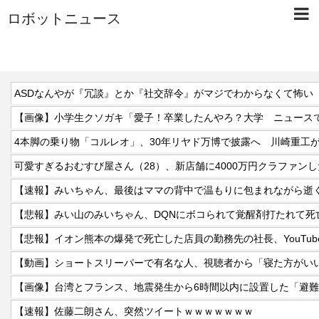
ロボットニュース
ASDなんやが『冗談』とか『社交辞令』がマジでわからなくて怖い
4本脚の乗り物「コルレオ」、30年リヤド万博で披露へ 川崎重工が
【速報】みいちゃん、最後はママの背中で温もりに包まれながら逝
【悲報】みい山のみいちゃん、DQNにボコられて覚醒剤打たれて死
【動画】ショートスリーパーで有名な人、視聴者から「寝た方がい
【画像】台湾とフランス、地震発生から6時間以内に設置した「避
【速報】佐藤二朗さん、突然ツイートｗｗｗｗｗｗｗ