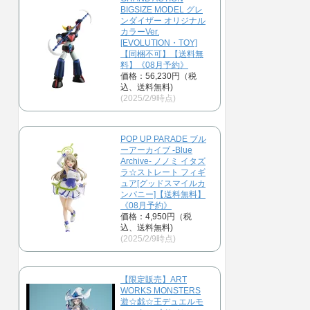
BIGSIZE MODEL グレ
ンダイザー オリジナル
カラーVer.
[EVOLUTION・TOY]
【同梱不可】【送料無
料】《08月予約》
価格：56,230円（税
込、送料無料)
(2025/2/9時点)
POP UP PARADE ブル
ーアーカイブ -Blue
Archive- ノノミ イタズ
ラ☆ストレート フィギ
ュア[グッドスマイルカ
ンパニー]【送料無料】
《08月予約》
価格：4,950円（税
込、送料無料)
(2025/2/9時点)
【限定販売】ART
WORKS MONSTERS
遊☆戯☆王デュエルモ