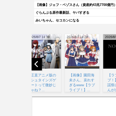
【画像】ジェフ・ベゾスさん（資産約43兆7700億
ぐらんぶる原作最新話、ヤバすぎる
みいちゃん、セコカンになる
026/8/7 14:39
2026/8/7 14:28
2026/8/7 20:48
20
正直アニメ版の
【画像】園田海
【ラブライ
シュタインズゲ
未さん、哀れす
ブ！】ハマダ歌
ートって微妙じ
ぎるwww【ラブ
謡祭に降幡愛さ
ゃね？...
ライブ！】...
んが出演...