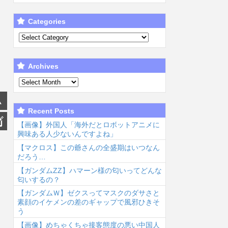
Categories
Archives
Recent Posts
【画像】外国人「海外だとロボットアニメに
興味ある人少ないんですよね」
【マクロス】この爺さんの全盛期はいつなん
だろう…
【ガンダムΖΖ】ハマーン様の匂いってどんな
匂いするの？
【ガンダムＷ】ゼクスってマスクのダサさと
素顔のイケメンの差のギャップで風邪ひきそ
う
【画像】めちゃくちゃ接客態度の悪い中国人