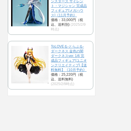
ンスターズ サイレン
ト・マジシャン 完成品
フィギュア[メガハウ
ス]《11月予約》
価格：33,000円（税
込、送料別)
(2025/2/9
時点)
ToLOVEる-とらぶる-
ダークネス 金色の闇
ダークネスver. 1/6 完
成品フィギュア[ユニオ
ンクリエイティブ]【送
料無料】《10月予約》
価格：25,220円（税
込、送料無料)
(2025/2/9時点)