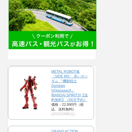
METAL ROBOT魂
〈SIDE MS〉 赤いガン
ダム 『機動戦士
Gundam
GQuuuuuuX』
[BANDAI SPIRITS]【送
料無料】《06月予約》
価格：22,990円（税
込、送料無料)
(2025/2/9時点)
GRAND ACTION