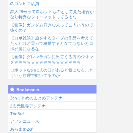
のコンビニ店員…
鉄人28号ってロボットものとして見た場合か
なり特異なフォーマットしてるよな
【画像】ガンダム好きな人ってこういうので
抜くの？
【ロボ雑談】旅をするタイプの作品を考えて
6/8/7 17:33
2026/8/7 15:41
2026/8/7 15:41
2026
たんだけど乗って移動するとかでもないとロ
ボ邪魔になるな…
【画像】グレンラガンに出てくる方のジオン
グｗｗｗｗｗｗｗｗｗｗｗｗｗｗｗｗ
ロボットなのに人の口があると気になる…ど
ういう原理で動いてるのか
【祝】本日8月8
スーパーの裏で
【朗報】声優の
リ
Bookmarks
日は虹ヶ咲の優
ヤニ吸うふたり
永瀬アンナさ
S
木せつ菜ちゃん
とかいうアニ
ん、公式に次世
ル
2chまとめのまとめアンテナ
の誕生日！おめ
メ、面白い...
代のエースとし
2次元世界アンテナ
...
て認め...
The3rd
アフォニュース
あらまめ2ch