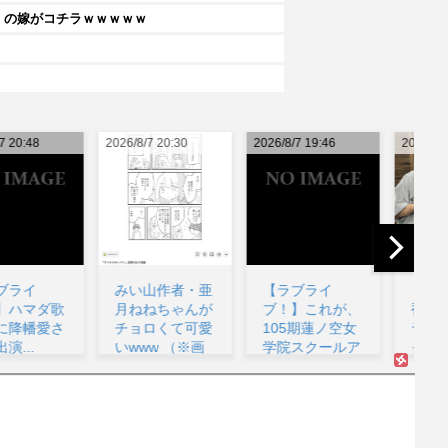
円）の嫁がコチラｗｗｗｗｗ
26/8/7 20:30
2026/8/7 19:46
2026/8/7 17:34
202
みい山作者・亜
【ラブライ
【声優】逢田梨
月ねねちゃんが
ブ！】これが、
香子(34)【ラブ
チョロくて可愛
105期蓮ノ空女
ライブ！サンシ
いwww （※画
学院スクールア
ャイン!!】...
像...
イドル...
で